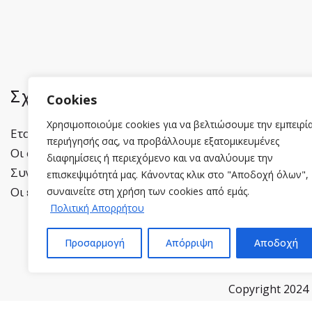
Σχετικά με εμάς
Πληροφορί
Cookies
Χρησιμοποιούμε cookies για να βελτιώσουμε την εμπειρί
Εταιρικό προφίλ
Πολιτική Απορρήτ
περιήγησής σας, να προβάλλουμε εξατομικευμένες
Οι συνεργάτες μας
Cookies
διαφημίσεις ή περιεχόμενο και να αναλύουμε την
Συνεργαζόμενοι χώροι
Όροι Χρήσης
επισκεψιμότητά μας. Κάνοντας κλικ στο "Αποδοχή όλων",
Οι εκδηλώσεις μας
Επικοινωνία
συναινείτε στη χρήση των cookies από εμάς.
Πολιτική Απορρήτου
Προσαρμογή
Απόρριψη
Αποδοχή
Copyright 2024