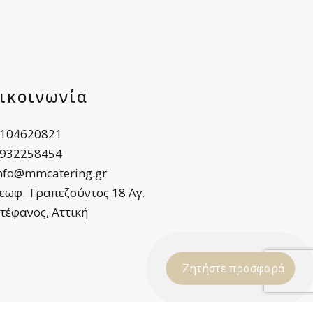
ικοινωνία
104620821
932258454
nfo@mmcatering.gr
εωφ. Τραπεζούντος 18 Αγ.
τέφανος, Αττική
Ζητήστε προσφορά