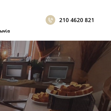
210 4620 821
νωνία
η