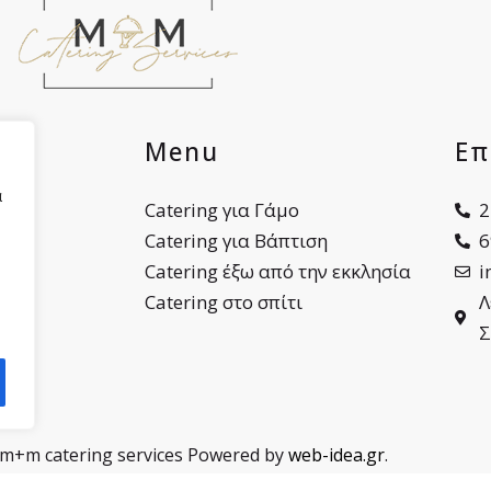
ες
Menu
Επ
α
ου
Catering για Γάμο
2
Catering για Βάπτιση
6
Catering έξω από την εκκλησία
i
Catering στο σπίτι
Λ
Σ
 m+m catering services Powered by
web-idea.gr
.