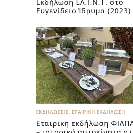
Εκδήλωση ΕΛ.Ι.Ν.Τ. στο
Ευγενίδειο Ίδρυμα (2023)
ΕΚΔΗΛΏΣΕΙΣ
,
ΕΤΑΙΡΙΚΉ ΕΚΔΉΛΩΣΗ
Εταιρικη εκδήλωση ΦΙΛΠ
– ιστορικά αυτοκίνητα σ