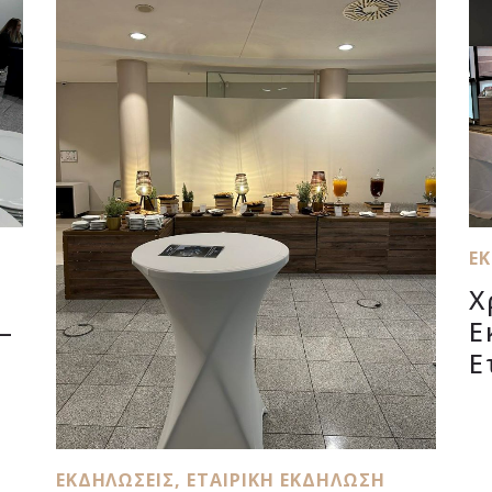
Ε
Χ
–
Ε
Ε
ΕΚΔΗΛΏΣΕΙΣ
,
ΕΤΑΙΡΙΚΉ ΕΚΔΉΛΩΣΗ