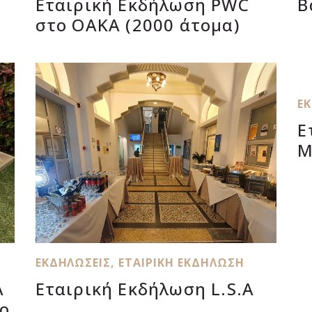
Εταιρική Εκδήλωση PWC
Β
στο ΟΑΚΑ (2000 άτομα)
Ε
Ε
M
ΕΚΔΗΛΏΣΕΙΣ
,
ΕΤΑΙΡΙΚΉ ΕΚΔΉΛΩΣΗ
Α
Εταιρική Εκδήλωση L.S.A
το