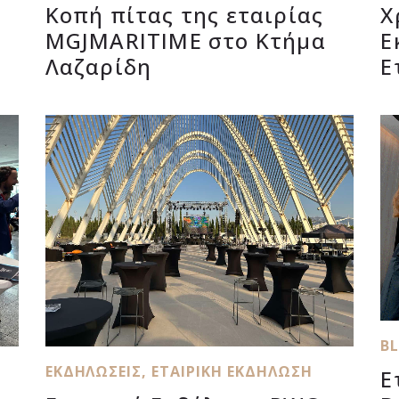
Κοπή πίτας της εταιρίας
Χ
MGJMARITIME στο Κτήμα
Ε
Λαζαρίδη
Ε
B
ΕΚΔΗΛΏΣΕΙΣ
,
ΕΤΑΙΡΙΚΉ ΕΚΔΉΛΩΣΗ
Ε