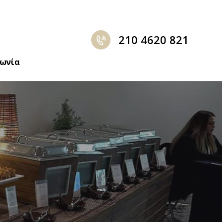
210 4620 821
νωνία
η