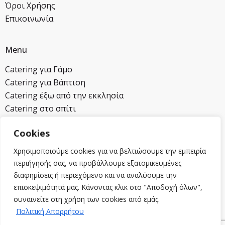
Όροι Χρήσης
Επικοινωνία
Menu
Catering για Γάμο
Catering για Βάπτιση
Catering έξω από την εκκλησία
Catering στο σπίτι
Cookies
Επικοινωνία
Χρησιμοποιούμε cookies για να βελτιώσουμε την εμπειρία
2104620821
περιήγησής σας, να προβάλλουμε εξατομικευμένες
6932258454
διαφημίσεις ή περιεχόμενο και να αναλύουμε την
info@mmcatering.gr
επισκεψιμότητά μας. Κάνοντας κλικ στο "Αποδοχή όλων",
Λεωφ. Τραπεζούντος 18 Αγ. Στέφανος, Αττική
συναινείτε στη χρήση των cookies από εμάς.
Πολιτική Απορρήτου