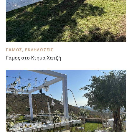
ΓΆΜΟΣ
,
ΕΚΔΗΛΏΣΕΙΣ
Γάμος στο Κτήμα Χατζή