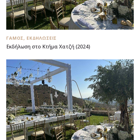
ΓΆΜΟΣ
,
ΕΚΔΗΛΏΣΕΙΣ
Εκδήλωση στο Κτήμα Χατζή (2024)