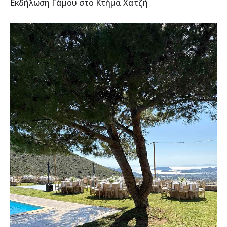
Εκδήλωση Γάμου στο Κτήμα Χατζή