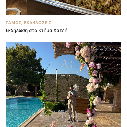
ΓΆΜΟΣ
,
ΕΚΔΗΛΏΣΕΙΣ
Εκδήλωση στο Κτήμα Χατζή