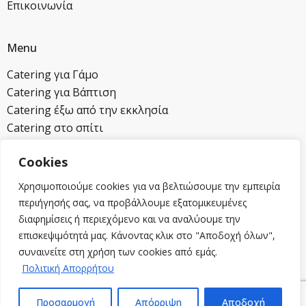
Επικοινωνία
Menu
Catering για Γάμο
Catering για Βάπτιση
Catering έξω από την εκκλησία
Catering στο σπίτι
Cookies
Επικοινωνία
Χρησιμοποιούμε cookies για να βελτιώσουμε την εμπειρία
2104620821
περιήγησής σας, να προβάλλουμε εξατομικευμένες
6932258454
διαφημίσεις ή περιεχόμενο και να αναλύουμε την
info@mmcatering.gr
επισκεψιμότητά μας. Κάνοντας κλικ στο "Αποδοχή όλων",
Λεωφ. Τραπεζούντος 18 Αγ. Στέφανος, Αττική
συναινείτε στη χρήση των cookies από εμάς.
Πολιτική Απορρήτου
Ζητήστε προσφορά
Copyright 2024 m+m catering services Powered by
web-
Προσαρμογή
Απόρριψη
Αποδοχή