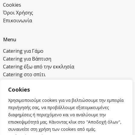
Cookies
Όροι Χρήσης
Επικοινωνία
Menu
Catering για Γάμο
Catering για Βάπτιση
Catering έξω από την εκκλησία
Catering στο σπίτι
Cookies
Επικοινωνία
Χρησιμοποιούμε cookies για να βελτιώσουμε την εμπειρία
2104620821
περιήγησής σας, να προβάλλουμε εξατομικευμένες
6932258454
διαφημίσεις ή περιεχόμενο και να αναλύουμε την
info@mmcatering.gr
επισκεψιμότητά μας. Κάνοντας κλικ στο "Αποδοχή όλων",
Λεωφ. Τραπεζούντος 18 Αγ. Στέφανος, Αττική
συναινείτε στη χρήση των cookies από εμάς.