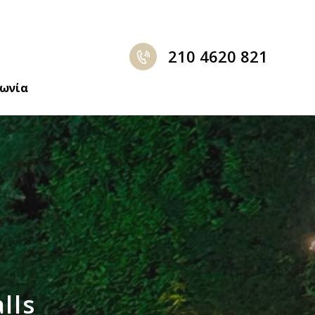
210 4620 821
νωνία
lls