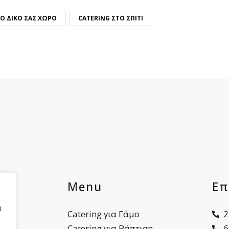
ΤΟ ΔΙΚΌ ΣΑΣ ΧΏΡΟ
CATERING ΣΤΟ ΣΠΊΤΙ
ες
Menu
Επ
α
ου
Catering για Γάμο
2
Catering για Βάπτιση
6