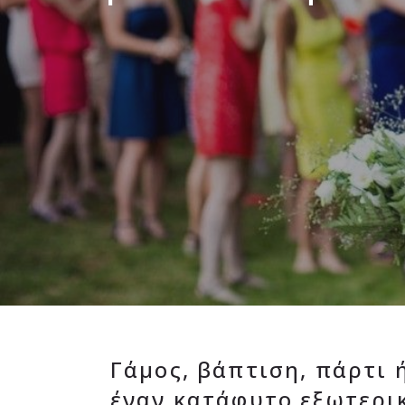
Γάμος, βάπτιση, πάρτι 
έναν κατάφυτο εξωτερικ