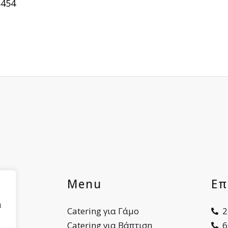
8454
ες
Menu
Επ
α
ου
Catering για Γάμο
2
Catering για Βάπτιση
6