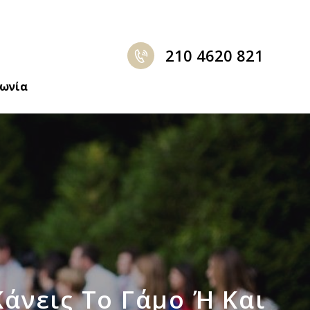
210 4620 821
νωνία
Κάνεις Το Γάμο Ή Και