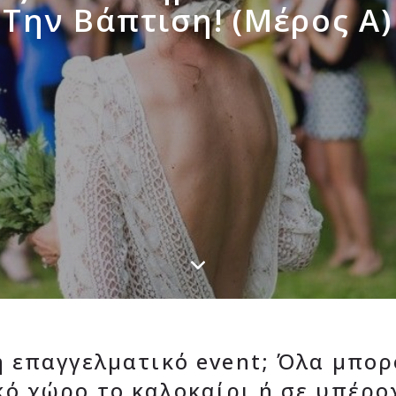
Την Βάπτιση! (Μέρος Α)
ή επαγγελματικό event; Όλα μπορ
ό χώρο το καλοκαίρι ή σε υπέρο