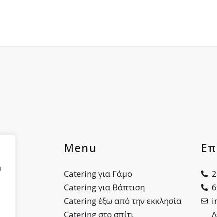
ες
Menu
Επ
α
ου
Catering για Γάμο
2
Catering για Βάπτιση
6
Catering έξω από την εκκλησία
i
Catering στο σπίτι
Λ