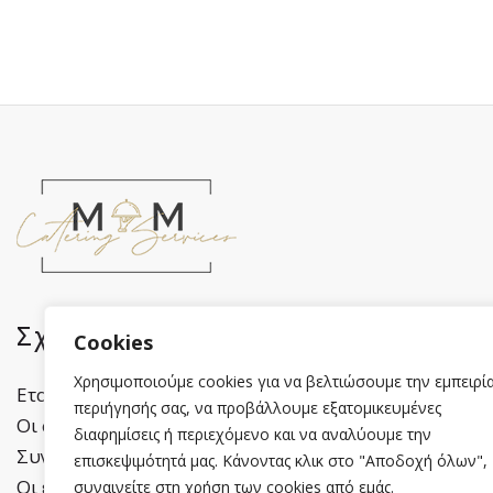
Σχετικά με εμάς
Πληροφορί
Cookies
Χρησιμοποιούμε cookies για να βελτιώσουμε την εμπειρί
Εταιρικό προφίλ
Πολιτική Απορρήτ
περιήγησής σας, να προβάλλουμε εξατομικευμένες
Οι συνεργάτες μας
Cookies
διαφημίσεις ή περιεχόμενο και να αναλύουμε την
Συνεργαζόμενοι χώροι
Όροι Χρήσης
επισκεψιμότητά μας. Κάνοντας κλικ στο "Αποδοχή όλων",
Οι εκδηλώσεις μας
Επικοινωνία
συναινείτε στη χρήση των cookies από εμάς.